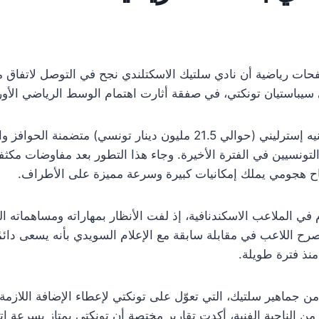
حات رياضية أن نادي سلتيك الاسكتلندي نجح في التوصل لاتفاق م
ي سيباستيان تونكتي، في صفقة أثارت اهتمام الوسط الرياضي الأور
وبلغت قيمة الصفقة 5.5 مليون جنيه إسترليني (حوالي 21.5 مليون دينار 
التونسيين في الفترة الأخيرة. وجاء هذا التطور بعد مفاوضات مك
ناح هجومي يملك إمكانيات كبيرة وسرعة مميزة على الأطراف.
في الملاعب الاسكندنافية، إذ لفت الأنظار بمهاراته ومساهماته ا
د صرح اللاعب في مقابلة سابقة مع الإعلام السويدي بأنه يسعى دا
منذ فترة طويلة.
ن جماهير سلتيك، التي تعوّل على تونكتي لإعطاء الإضافة اللاز
 من الناحية الفنية، أكدت تقارير مختصة أن تونكتي يمتاز بسرعة ات