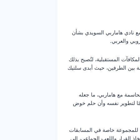
ع نادي هاماربي السويدي بشأن
وبي والعربي.
تونسي) متضمنة الحوافز والمكافآت المستقبلية، لتُصبح بذلك
ثفة بين الطرفين، حيث أبدى سلتيك
لحاسمة مع هاماربي، ما جعله
ئمًا لتطوير نفسه وأن حلم خوض
مة للمجموعة خاصة في المسابقات
خاذ القرار واللعب الجماعي، إلى