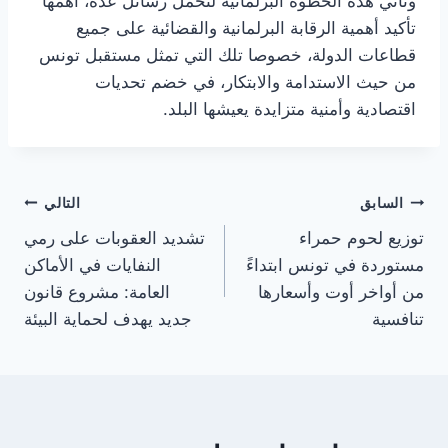
وتأتي هذه الخطوة البرلمانية لتحمل رسائل عدة، أهمها
تأكيد أهمية الرقابة البرلمانية والقضائية على جميع
قطاعات الدولة، خصوصا تلك التي تمثل مستقبل تونس
من حيث الاستدامة والابتكار، في خضم تحديات
اقتصادية وأمنية متزايدة يعيشها البلد.
تصفّح
السابق
التالي
توزيع لحوم حمراء
تشديد العقوبات على رمي
المقالات
مستوردة في تونس ابتداءً
النفايات في الأماكن
من أواخر أوت وأسعارها
العامة: مشروع قانون
تنافسية
جديد يهدف لحماية البيئة