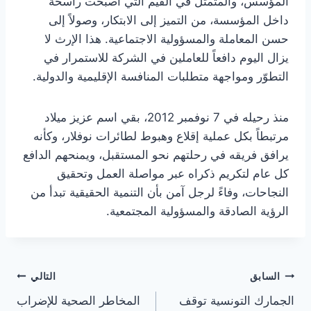
المؤسس، والمتمثل في القيم التي أصبحت راسخة
داخل المؤسسة، من التميز إلى الابتكار، وصولاً إلى
حسن المعاملة والمسؤولية الاجتماعية. هذا الإرث لا
يزال اليوم دافعاً للعاملين في الشركة للاستمرار في
التطوّر ومواجهة متطلبات المنافسة الإقليمية والدولية.
منذ رحيله في 7 نوفمبر 2012، بقي اسم عزيز ميلاد
مرتبطاً بكل عملية إقلاع وهبوط لطائرات نوفلار، وكأنه
يرافق فريقه في رحلتهم نحو المستقبل، ويمنحهم الدافع
كل عام لتكريم ذكراه عبر مواصلة العمل وتحقيق
النجاحات، وفاءً لرجل آمن بأن التنمية الحقيقية تبدأ من
الرؤية الصادقة والمسؤولية المجتمعية.
تصفّح
السابق
التالي
الجمارك التونسية توقف
المخاطر الصحية للإضراب
المقالات