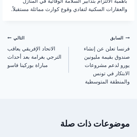
بأهمية الالتزام بتدابير السلامة الوقائية في المنازل
والعقارات السكنية لتفادي وقوع كوارث مماثلة مستقبلاً.
تصفّح
السابق
التالي
فرنسا تعلن عن إنشاء
الاتحاد الإفريقي يعاقب
المقالات
صندوق بقيمة مليونين
الترجي بغرامة بعد أحداث
يورو لدعم مشروعات
مباراة بوركينا فاسو
الابتكار في تونس
والمنطقة المتوسطية
موضوعات ذات صلة