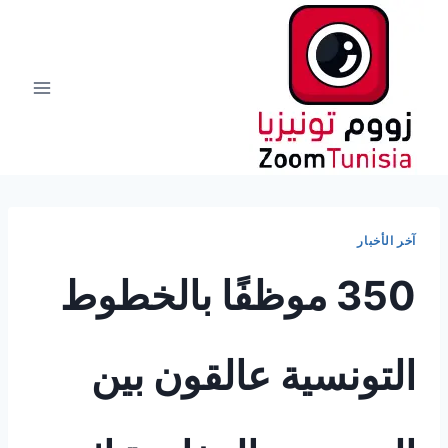
لتجاوز
لى
لمحتوى
آخر الأخبار
350 موظفًا بالخطوط
التونسية عالقون بين