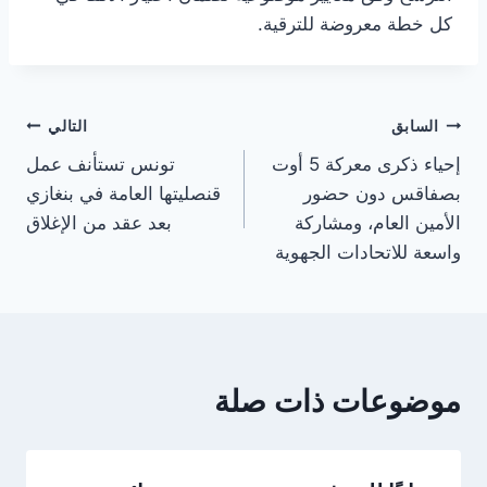
كل خطة معروضة للترقية.
تصفّح
السابق
التالي
إحياء ذكرى معركة 5 أوت
تونس تستأنف عمل
المقالات
بصفاقس دون حضور
قنصليتها العامة في بنغازي
الأمين العام، ومشاركة
بعد عقد من الإغلاق
واسعة للاتحادات الجهوية
موضوعات ذات صلة