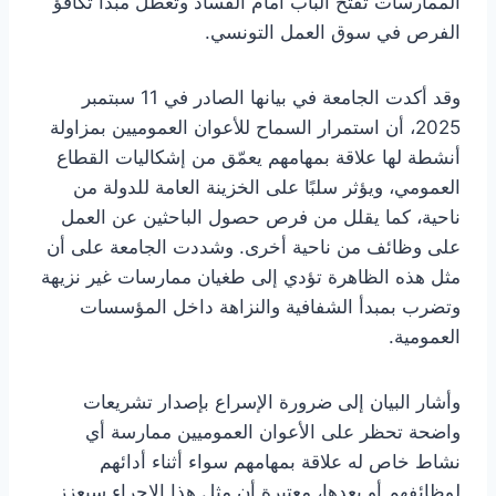
الممارسات تفتح الباب أمام الفساد وتعطّل مبدأ تكافؤ
الفرص في سوق العمل التونسي.
وقد أكدت الجامعة في بيانها الصادر في 11 سبتمبر
2025، أن استمرار السماح للأعوان العموميين بمزاولة
أنشطة لها علاقة بمهامهم يعمّق من إشكاليات القطاع
العمومي، ويؤثر سلبًا على الخزينة العامة للدولة من
ناحية، كما يقلل من فرص حصول الباحثين عن العمل
على وظائف من ناحية أخرى. وشددت الجامعة على أن
مثل هذه الظاهرة تؤدي إلى طغيان ممارسات غير نزيهة
وتضرب بمبدأ الشفافية والنزاهة داخل المؤسسات
العمومية.
وأشار البيان إلى ضرورة الإسراع بإصدار تشريعات
واضحة تحظر على الأعوان العموميين ممارسة أي
نشاط خاص له علاقة بمهامهم سواء أثناء أدائهم
لوظائفهم أو بعدها، معتبرة أن مثل هذا الإجراء سيعزز