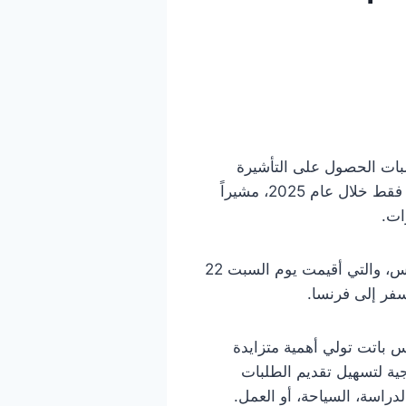
ات الحصول على التأشيرة
الفرنسية المقدمة من قبل المواطنين التونسيين. حيث صرّح القنصل أن النسبة انخفضت لتبلغ 13% فقط خلال عام 2025، مشيراً
ات.
وجاءت تصريحات القنصل خلال فعاليات الذكرى الثانية لتأسيس مركز “TLS Contact” بمدينة صفاقس، والتي أقيمت يوم السبت 22
 باتت تولي أهمية متزايدة
جية لتسهيل تقديم الطلبات
دراسة، السياحة، أو العمل.