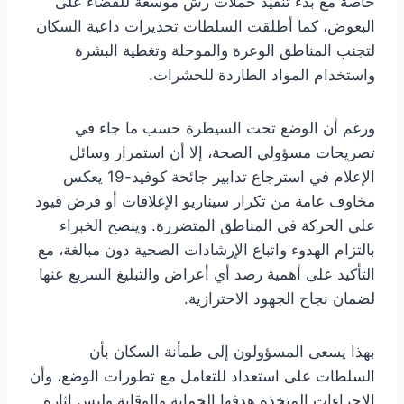
خاصة مع بدء تنفيذ حملات رش موسعة للقضاء على
البعوض، كما أطلقت السلطات تحذيرات داعية السكان
لتجنب المناطق الوعرة والموحلة وتغطية البشرة
واستخدام المواد الطاردة للحشرات.
ورغم أن الوضع تحت السيطرة حسب ما جاء في
تصريحات مسؤولي الصحة، إلا أن استمرار وسائل
الإعلام في استرجاع تدابير جائحة كوفيد-19 يعكس
مخاوف عامة من تكرار سيناريو الإغلاقات أو فرض قيود
على الحركة في المناطق المتضررة. وينصح الخبراء
بالتزام الهدوء واتباع الإرشادات الصحية دون مبالغة، مع
التأكيد على أهمية رصد أي أعراض والتبليغ السريع عنها
لضمان نجاح الجهود الاحترازية.
بهذا يسعى المسؤولون إلى طمأنة السكان بأن
السلطات على استعداد للتعامل مع تطورات الوضع، وأن
الإجراءات المتخذة هدفها الحماية والوقاية وليس إثارة