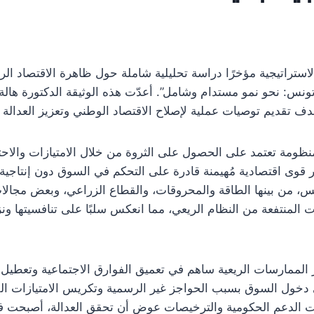
استراتيجية مؤخرًا دراسة تحليلية شاملة حول ظاهرة الاقتصاد ا
تونس: نحو نمو مستدام وشامل”. أعدّت هذه الوثيقة الدكتورة ها
ف تقديم توصيات عملية لإصلاح الاقتصاد الوطني وتعزيز العدالة ال
منظومة تعتمد على الحصول على الثروة من خلال الامتيازات والاحت
قوى اقتصادية مُهيمنة قادرة على التحكم في السوق دون إنتاجية ح
س، من بينها الطاقة والمحروقات، والقطاع الزراعي، وبعض مجالا
المنتفعة من النظام الريعي، مما انعكس سلبًا على تنافسيتها ونز
 الممارسات الريعية ساهم في تعميق الفوارق الاجتماعية وتعطيل م
دخول السوق بسبب الحواجز غير الرسمية وتكريس الامتيازات ال
ات الدعم الحكومية والترخيصات عوض أن تحقق العدالة، أصبحت في