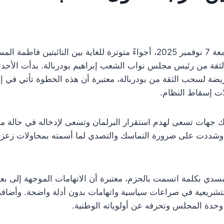
شهد البرلمان التونسي، مساء الجمعة 7 نوفمبر 2025، أجواءً متوترة للغاية بي
ثقة من رئيس مجلس نواب الشعب إبراهيم بودربالة. بدأت الأحداث
يضة لسحب الثقة من بودربالة، معتبرة أن هذه الخطوة تأتي في
ات إسقاط النظام.
ك جهات تسعى لهدم استقرار البرلمان وتسعى لإدخاله في حالة من
وشددت على ضرورة التماسك والتصدي لما أسمته بمحاولات زعزعة ا
سدي بكلمة اتسمت بالحزم، معتبرة أن الاتهامات الموجهة إلى بعض
تشريعية في صراعات سياسية واتهامات بدون أدلة واضحة. وأضافت 
حدة المجلس وتحرفه عن أولوياته الوطنية.