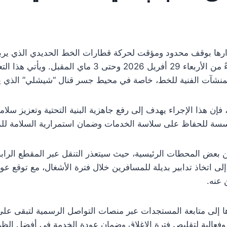
رها بوقف محدود ومؤقت لحركة قطارات الخط الحديدي الذي ير
حلق الوادي والمرسى، وذلك ابتداءً من الأربعاء 29 أفريل 6
 المنشآت الفنية للخط، خاصة في محيط جسر قنال “شيشلي” الذي ي
إن هذا الإجراء يهدف إلى رفع جاهزية البنية التحتية وتعزيز سلا
مؤسسة للحفاظ على سلاسة الخدمات وضمان استمرارية السلامة للم
ن بعض المحطات الرئيسية، حيث سيتعذر التنقل عبر المقطع الر
ى اتخاذ تدابير بديلة للمسافرين خلال فترة الأشغال، مع توقع عودة
 عنه.
إلى متابعة المستجدات عبر منصات التواصل الرسمية لتبقى على ا
عالية لتقليص فترة الإغلاق وضمان عودة الخدمة في أفضل الظر