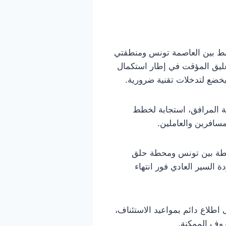
بط بين العاصمة تونس ومنطقتي
202 وحتى 3 ماي المقبل. ويأتي هذا التعليق المؤقت في إطار استكمال
خضع لتدخلات تقنية ضرورية.
مة المرافق، استجابة لخطط
سافرين والعاملين.
ابطة بين تونس ومحطة حلق
 السير العادي فور انتهاء
طلاع دائم بمواعيد الاستئناف،
وف الممكنة.