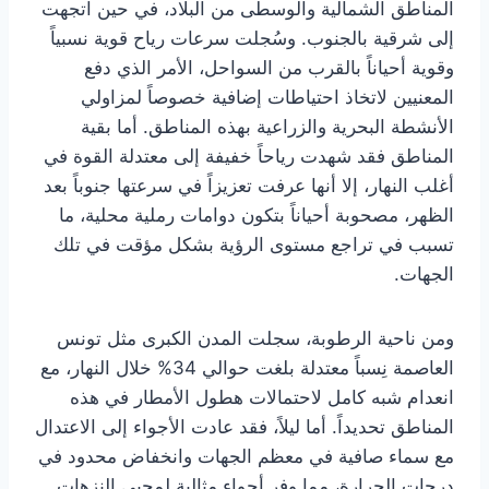
المناطق الشمالية والوسطى من البلاد، في حين اتجهت
إلى شرقية بالجنوب. وسُجلت سرعات رياح قوية نسبياً
وقوية أحياناً بالقرب من السواحل، الأمر الذي دفع
المعنيين لاتخاذ احتياطات إضافية خصوصاً لمزاولي
الأنشطة البحرية والزراعية بهذه المناطق. أما بقية
المناطق فقد شهدت رياحاً خفيفة إلى معتدلة القوة في
أغلب النهار، إلا أنها عرفت تعزيزاً في سرعتها جنوباً بعد
الظهر، مصحوبة أحياناً بتكون دوامات رملية محلية، ما
تسبب في تراجع مستوى الرؤية بشكل مؤقت في تلك
الجهات.
ومن ناحية الرطوبة، سجلت المدن الكبرى مثل تونس
العاصمة نِسباً معتدلة بلغت حوالي 34% خلال النهار، مع
انعدام شبه كامل لاحتمالات هطول الأمطار في هذه
المناطق تحديداً. أما لیلاً، فقد عادت الأجواء إلى الاعتدال
مع سماء صافية في معظم الجهات وانخفاض محدود في
درجات الحرارة، مما وفر أجواء مثالية لمحبي النزهات