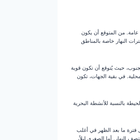
اء هادئة بصفة عامة. من المتوقع أن يكون
ات النهار خاصة بالمناطق
نوب، حيث يُتوقع أن تكون قوية
محلية. في بقية الجهات، تكون
حيطة بالنسبة للأنشطة البحرية
رار إذ تتراوح العظمى بين 30 و33 درجة مئوية خلال فترة ما بعد الظهر في أغلب
 النهار. أما الصغرى ليلاً،