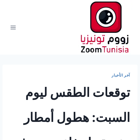
لتجاوز
لى
لمحتوى
آخر الأخبار
توقعات الطقس ليوم
السبت: هطول أمطار