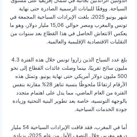
الدولتين الرائدتين بجانبه في شمال إفريقيا على مستوى
السياحة. ووفقًا للبيانات الرسمية الصادرة حتى نهاية
شهر يونيو 2025، بلغت الإيرادات السياحية المجمعة في
تونس والمغرب ومصر حوالي 15,06 مليار دولار، وهو ما
يعكس الانتعاش الحاصل في هذا القطاع بعد سنوات من
التقلبات الاقتصادية الإقليمية والعالمية.
بلغ عدد السياح الذين زاروا تونس خلال هذه الفترة 4.3
مليون سائح تقريبًا، بينما وصلت عائدات القطاع إلى نحو
500 مليون دولار أمريكي حتى نهاية يونيو. وتمثل هذه
الأرقام ارتفاعًا ملحوظًا بنسبة تناهز 28% مقارنة بنفس
الفترة من العام الماضي، مما يدل على اهتمام متجدد
بالوجهة التونسية، خاصة بعد تطوير البنية التحتية وزيادة
جودة الخدمات السياحية.
أما في المغرب، فقد فاقت الإيرادات السياحية 54 مليار
درهم مغربي خلال النصف الأول من عام 2025، بزيادة