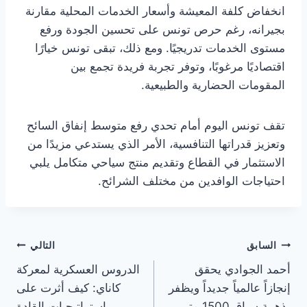
انخفاض كلفة المعيشة وأسعار الخدمات المحلية مقارنة
بجيرانه، رغم حرص تونس على تحسين الجودة ورفع
مستوى الخدمات تدريجيًا. ومع ذلك، تبقى تونس خيارًا
اقتصاديًا مرغوبًا، وتوفر تجربة فريدة تجمع بين
المقومات الحضارية والطبيعية.
تقف تونس اليوم أمام تحدي رفع متوسط إنفاق السائح
وتعزيز قدراتها التنافسية، الأمر الذي يستدعي مزيدًا من
الاستثمار في القطاع وتقديم منتج سياحي متكامل يلبي
احتياجات الوافدين من مختلف الشرائح.
تصفّح
السابق
التالي
أحمد الجوادي يحقق
الدروس العسكرية لمعركة
المقالات
إنجازاً عالمياً جديداً ويظفر
كاناي: كيف أثرت على
بذهبية سباق 1500 متر
استراتيجيات القادة