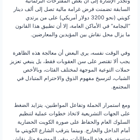
وتجدر الإشارة إلى أن بعض المقترحات البرلمانية
السابقة تضمنت فرض غرامة مالية تصل إلى ألف دينار
كويتي (نحو 3200 دولار أمريكي) على من يرتدي
“البجامة” في الأماكن العامة، إلا أن تطبيق هذا القانون
ما يزال محل نقاش بين المؤيدين والمعارضين.
وفي الوقت نفسه، يرى البعض أن معالجة هذه الظاهرة
يجب ألا تقتصر على سن العقوبات فقط، بل ينبغي تعزيز
حملات التوعية الموجهة لمختلف الفئات، وبالأخص
الشباب، لترسيخ مفهوم الذوق والاحترام المتبادل في
المجتمع.
ومع استمرار الحملة وتفاعل المواطنين، يتزايد الضغط
على الجهات التشريعية لاتخاذ خطوات عملية لتنظيم
السلوك العام والحفاظ على صورة الكويت الحضارية
أمام الداخل والخارج. وبينما يترقب الشارع الكويتي ما
ستسفر عنه هذه المطالبات، يبقى الموضوع مثار نقاش