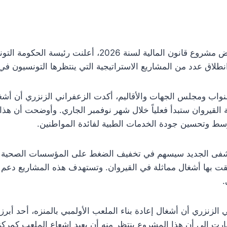
خلال جلسة برلمانية مخصصة لعرض مشروع قانون المالية لسنة 
واب ومجلس الجهات والأقاليم، أكدت الزعفراني الزنزري أن أش
ة القيروان ستبدأ فعلياً خلال شهر نوفمبر الجاري. وأوضحت أن ه
وسط وتحسين جودة الخدمات الطبية لفائدة المواطنين.
فى الجديد سيسهم في تخفيف الضغط على المؤسسات الصحية الم
نطلقت بها أشغال مماثلة في القيروان. وتستهدف هذه المشاريع دعم ا
.
زنزري أن أشغال إعادة بناء الملعب الأولمبي بالمنزه، أحد أبرز ا
 مع بداية عام 2026. وأشارت إلى أن هذا المشروع ينتظر منه أن يعيد إشعاع الملع