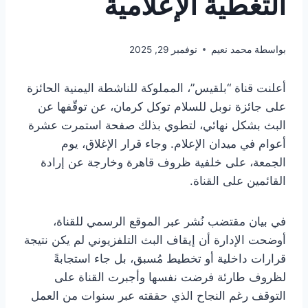
التغطية الإعلامية
بواسطة
محمد نعيم
نوفمبر 29, 2025
أعلنت قناة “بلقيس”، المملوكة للناشطة اليمنية الحائزة
على جائزة نوبل للسلام توكل كرمان، عن توقّفها عن
البث بشكل نهائي، لتطوي بذلك صفحة استمرت عشرة
أعوام في ميدان الإعلام. وجاء قرار الإغلاق، يوم
الجمعة، على خلفية ظروف قاهرة وخارجة عن إرادة
القائمين على القناة.
في بيان مقتضب نُشر عبر الموقع الرسمي للقناة،
أوضحت الإدارة أن إيقاف البث التلفزيوني لم يكن نتيجة
قرارات داخلية أو تخطيط مُسبق، بل جاء استجابةً
لظروف طارئة فرضت نفسها وأجبرت القناة على
التوقف رغم النجاح الذي حققته عبر سنوات من العمل