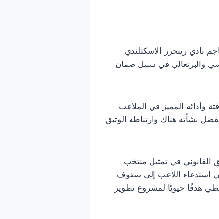
م نادي رينجرز الاسكتلندي
ونسي والبرتغالي في سبيل ضمان
موهبته اللافتة وأدائه المميز في الملاعب
ثيله لمنتخبات البرتغال في مختلف الفئات العمرية حتى منتخب تحت 21 سنة، بفضل نشأته هناك وارتباطه الوثيق
 القانوني في تمثيل منتخب
في استدعاء اللاعب إلى صفوف
طي هدفًا حيويًا لمشروع تطوير