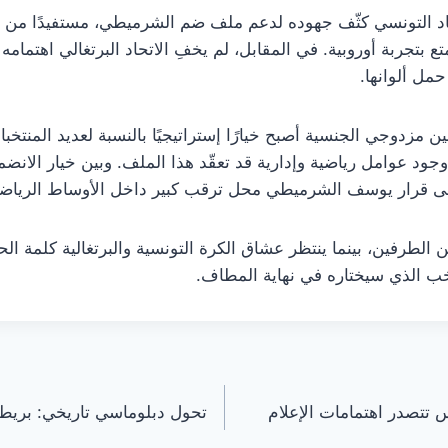
د التونسي كثّف جهوده لدعم ملف ضم الشرميطي، مستفيدًا من اند
 بتجربة أوروبية. في المقابل، لم يخفِ الاتحاد البرتغالي اهتمامه 
حمل ألوانها.
مزدوجي الجنسية أصبح خيارًا إستراتيجيًا بالنسبة لعديد المنتخب
وجود عوامل رياضية وإدارية قد تعقّد هذا الملف. وبين خيار الان
بقى قرار يوسف الشرميطي محل ترقب كبير داخل الأوساط الرياضية
ن الطرفين، بينما ينتظر عشاق الكرة التونسية والبرتغالية كلمة 
تخب الذي سيختاره في نهاية المطاف.
 تتصدر اهتمامات الإعلام
تحول دبلوماسي تاريخي: بريطاني