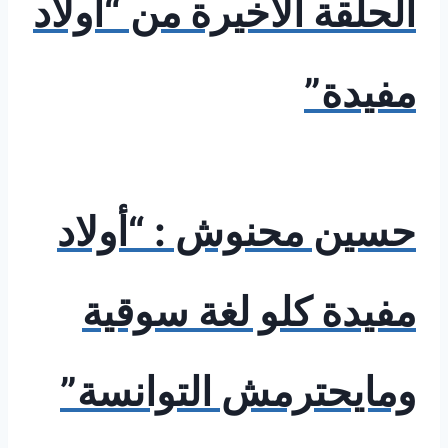
الحلقة الأخيرة من “أولاد
مفيدة”
حسين محنوش : “أولاد
مفيدة كلو لغة سوقية
ومايحترمش التوانسة”