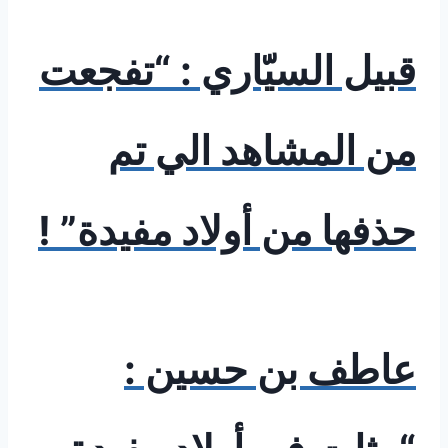
قبيل السيّاري : “تفجعت
من المشاهد الي تم
حذفها من أولاد مفيدة” !
عاطف بن حسين :