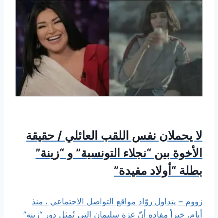
لا يحملان نفس اللقب العائلي / حقيقة
الأخوة بين “نجلاء التونسية” و “زينة”
بطلة “أولاد مفيدة”
زووم – يتداول روّاد مواقع التواصل الاجتماعي ، منذ
أيام، خبراً مفاده أنّ عزة سليمان التي تُمثل دور “زينة”