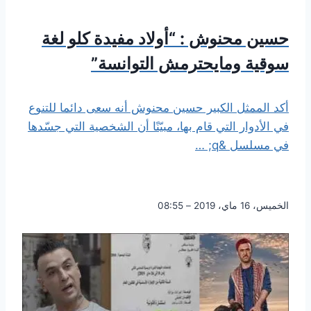
حسين محنوش : “أولاد مفيدة كلو لغة
سوقية ومايحترمش التوانسة”
أكد الممثل الكبير حسين محنوش أنه سعى دائما للتنوع
في الأدوار التي قام بها، مبيّنًا أن الشخصية التي جسّدها
في مسلسل &q; …
الخميس، 16 ماي، 2019 – 08:55