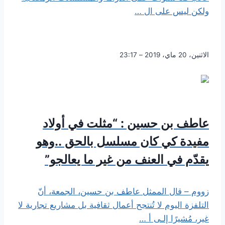
ولكن ليس على ال …
الاثنين، 20 ماي، 2019 – 23:17
عاطف بن حسين : “مثلت في أولاد
مفيدة كي كان مسلسل بالحق ..وهو
يقدّم في العنف من غير ما يعالجو”
زووم – قال الممثل عاطف بن حسين، الجمعة، أنّ
التلفزة اليوم لا تُنتجح أعمال ثقافية بل مشاريع تجارية لا
غير، مُشيرًا إلـى أ …