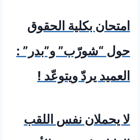
امتحان بكلية الحقوق
حول “شورّب” و”بدر” :
العميد يردّ ويتوعّد !
لا يحملان نفس اللقب