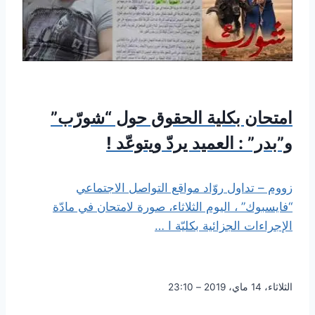
امتحان بكلية الحقوق حول “شورّب”
و”بدر” : العميد يردّ ويتوعّد !
زووم – تداول روّاد مواقع التواصل الاجتماعي
“فايسبوك” ، اليوم الثلاثاء، صورة لامتحان في مادّة
الإجراءات الجزائية بكليّة ا …
الثلاثاء، 14 ماي، 2019 – 23:10