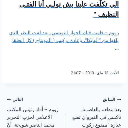
الي تكلّفت علينا بش نولـي أنا الفتـى
النظيف “
زووم – قامت قناة الحوار التونسي، بعد لفت النظر الذي
بلغها من “الهايكا”، بإعادة تركيب ( المونتاج ) كل الحلقا
…
الأحد، 12 ماي، 2019 – 21:07
تصفّح
السابق
التالي
بعد مطعم بالعاصمة،
زووم – أفاد رئيس المكتب
المقالات
تاكسي في القيروان تضع
الاعلامي لحزب التحرير
عبارة “ممنوع ركوب
محمد الناصر شويخة، أنّ