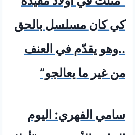
“مثلت في أولاد مفيدة
كي كان مسلسل بالحق
..وهو يقدّم في العنف
من غير ما يعالجو”
سامي الفهري: اليوم