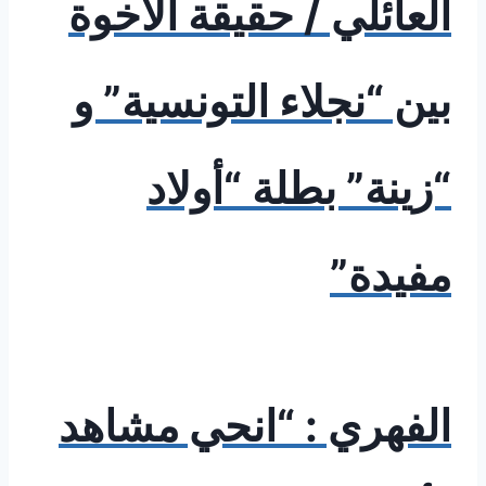
العائلي / حقيقة الأخوة
بين “نجلاء التونسية” و
“زينة” بطلة “أولاد
مفيدة”
الفهري : “انحي مشاهد