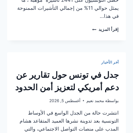
حصل التونسيون على 2441 تأشيرة “موهبة”، ما
يمثل حوالي 11% من إجمالي التأشيرات الممنوحة
في هذا…
تزايد
إقرأ المزيد
إقبال
الكفاءات
التونسية
على
التأشيرات
آخر الأخبار
الفرنسية
المخصصة
جدل في تونس حول تقارير عن
للمهارات
العالية
دعم أمريكي لتعزيز أمن الحدود
في
2025
بواسطة
محمد نعيم
أغسطس 5, 2026
انتشرت حالة من الجدل الواسع في الأوساط
التونسية بعد تدوينة نشرها العميد المتقاعد هشام
المدب على منصات التواصل الاجتماعي، والتي