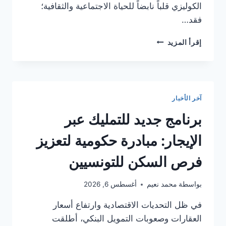
الكوليزي قلباً نابضاً للحياة الاجتماعية والثقافية؛
فقد…
مبنى
إقرأ المزيد
الكوليزي:
إرث
معماري
مهدد
بالنسيان
آخر الأخبار
في
وسط
برنامج جديد للتمليك عبر
تونس
الإيجار: مبادرة حكومية لتعزيز
فرص السكن للتونسيين
بواسطة
محمد نعيم
أغسطس 6, 2026
في ظل التحديات الاقتصادية وارتفاع أسعار
العقارات وصعوبات التمويل البنكي، أطلقت