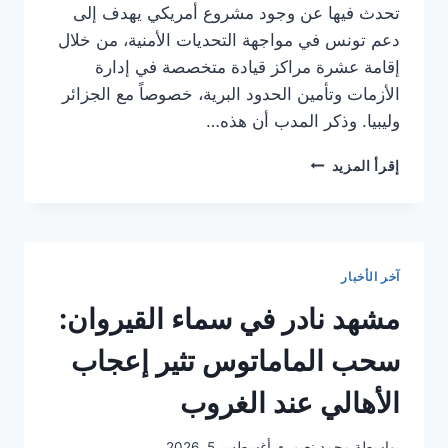
تحدث فيها عن وجود مشروع أمريكي يهدف إلى
دعم تونس في مواجهة التحديات الأمنية، من خلال
إقامة عشرة مراكز قيادة متخصصة في إدارة
الأزمات وتأمين الحدود البرية، خصوصاً مع الجزائر
وليبيا. وذكر المدب أن هذه…
جدل
إقرأ المزيد
في
تونس
حول
تقارير
عن
آخر الأخبار
دعم
أمريكي
مشهد نادر في سماء القيروان:
لتعزيز
أمن
سحب الماماتوس تثير إعجاب
الحدود
الأهالي عند الغروب
بواسطة
محمد نعيم
أغسطس 5, 2026