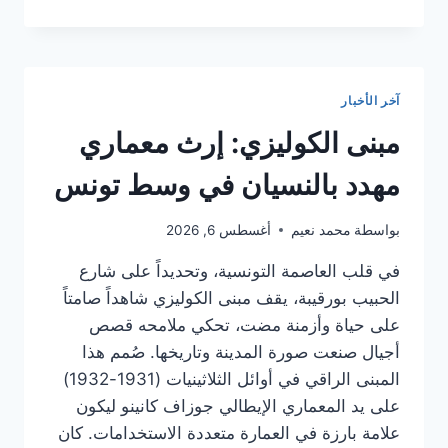
استرجاع
الأموال
العامة
واجب
وطني
آخر الأخبار
لا
يسقط
مبنى الكوليزي: إرث معماري
بمرور
الزمن
مهدد بالنسيان في وسط تونس
بواسطة
محمد نعيم
أغسطس 6, 2026
في قلب العاصمة التونسية، وتحديداً على شارع
الحبيب بورقيبة، يقف مبنى الكوليزي شاهداً صامتاً
على حياة وأزمنة مضت، تحكي ملامحه قصص
أجيال صنعت صورة المدينة وتاريخها. صُمم هذا
المبنى الراقي في أوائل الثلاثينيات (1931-1932)
على يد المعماري الإيطالي جوزاف كانينو ليكون
علامة بارزة في العمارة متعددة الاستخدامات. كان