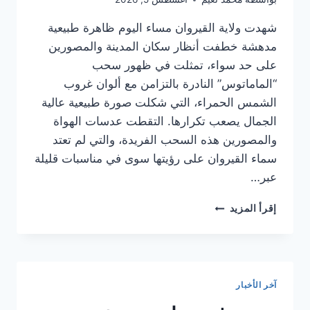
شهدت ولاية القيروان مساء اليوم ظاهرة طبيعية
مدهشة خطفت أنظار سكان المدينة والمصورين
على حد سواء، تمثلت في ظهور سحب
“الماماتوس” النادرة بالتزامن مع ألوان غروب
الشمس الحمراء، التي شكلت صورة طبيعية عالية
الجمال يصعب تكرارها. التقطت عدسات الهواة
والمصورين هذه السحب الفريدة، والتي لم تعتد
سماء القيروان على رؤيتها سوى في مناسبات قليلة
عبر…
مشهد
إقرأ المزيد
نادر
في
سماء
القيروان:
سحب
آخر الأخبار
الماماتوس
تثير