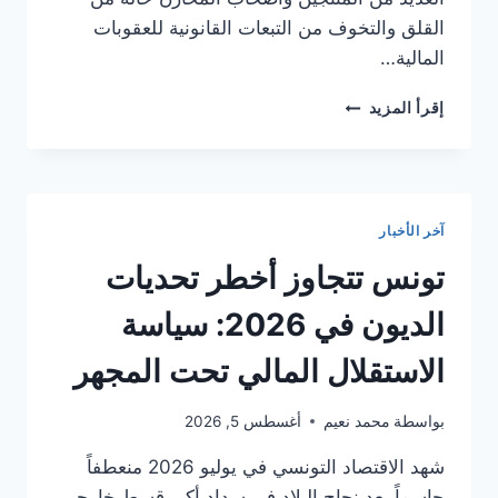
القلق والتخوف من التبعات القانونية للعقوبات
المالية…
الدولة
إقرأ المزيد
تعتمد
سياسة
جديدة
للتخزين
دعماً
آخر الأخبار
لاستقرار
سوق
تونس تتجاوز أخطر تحديات
البطاطا
وحماية
الديون في 2026: سياسة
المنتجين
الاستقلال المالي تحت المجهر
بواسطة
محمد نعيم
أغسطس 5, 2026
شهد الاقتصاد التونسي في يوليو 2026 منعطفاً
حاسماً بعد نجاح البلاد في سداد أكبر قسط خارجي