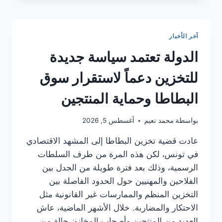
صيف
2026:
تحديات
آخر الأخبار
متعددة
ودروس
الدولة تعتمد سياسة جديدة
في
استعداد
للتخزين دعماً لاستقرار سوق
الأزمات
البطاطا وحماية المنتجين
بواسطة
محمد نعيم
أغسطس 5, 2026
عادت قضية تخزين البطاطا إلى المشهد الاقتصادي
في تونس، لكن هذه المرة من طرف السلطات
الرسمية، وذلك بعد فترة طويلة من الجدل بين
الفلاحين والمهنيين حول الحدود الفاصلة بين
التخزين المنظم والممارسات غير القانونية مثل
الاحتكار والمضاربة. خلال الأشهر الماضية، عاش
العديد من المنتجين وأصحاب المخازن حالة من