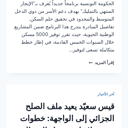
الحكومة التونسية برنامجاً جديداً يُعرف بـ”الإيجار
المنتهي بالتمليك” بهدف دعم الأسر من ذوي الدخل
المتوسط والمحدود في تحقيق حلم السكن.
تفاصيل المبادرة يندرج هذا البرنامج ضمن المشاريع
الوطنية الحيوية، حيث تقرر توفير 5000 مسكن
خلال السنوات الخمس القادمة، في إطار خطط
متكاملة تسعى لتوفير…
برنامج
إقرأ المزيد
جديد
للتمليك
عبر
الإيجار:
مبادرة
آخر الأخبار
حكومية
لتعزيز
قيس سعيّد يعيد ملف الصلح
فرص
السكن
الجزائي إلى الواجهة: خطوات
للتونسيين