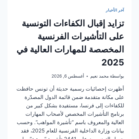
الصلح
الجزائي
آخر الأخبار
إلى
الواجهة:
تزايد إقبال الكفاءات التونسية
خطوات
جديدة
على التأشيرات الفرنسية
لإنعاش
مسار
المخصصة للمهارات العالية في
المصالحة
الوطنية
2025
بواسطة
محمد نعيم
أغسطس 6, 2026
أظهرت إحصائيات رسمية حديثة أن تونس حافظت
على مكانة متقدمة ضمن قائمة الدول المصدّرة
للكفاءات إلى فرنسا، مستفيدة بشكل كبير من
برنامج التأشيرات المخصص لأصحاب المهارات
العالية والمعروف باسم “تأشيرة المواهب”. وحسب
بيانات وزارة الداخلية الفرنسية للعام 2025، فقد