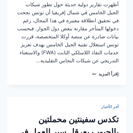
أظهرت تقارير دولية حديثة حول تطور شبكات
الجيل الخامس في شمال إفريقيا أن تونس نجحت
في تحقيق انطلاقة معتبرة في هذا المجال، رغم
دخولها المتأخر مقارنة ببعض دول الجوار. فبحسب
بيانات صادرة عن منصة أوكلا المتخصصة، قررت
تونس استغلال تقنية الجيل الخامس بهدف تعزيز
خدمات النفاذ اللاسلكي الثابت (FWA) والاستغناء
التدريجي عن شبكات النحاس التقليدية…
تونس
إقرأ المزيد
تحقق
تقدماً
ملحوظاً
في
تغطية
آخر الأخبار
الجيل
الخامس
تكدس سفينتين محملتين
رغم
تحديات
بالحبوب يعرقل سير العمل في