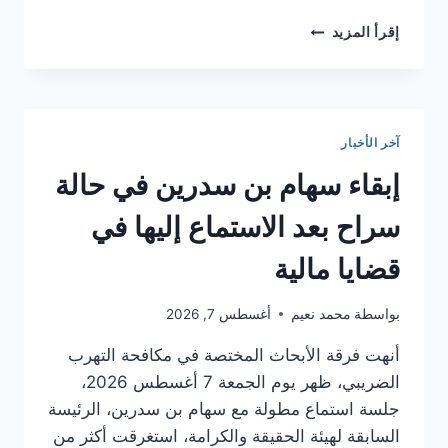
مدير
إقرأ المزيد
مشروع
محطة
تحلية
المياه
بسوسة
آخر الأخبار
يفند
الشائعات
إبقاء سهام بن سدرين في حالة
حول
جودة
سراح بعد الاستماع إليها في
المياه
ويؤكد
قضايا مالية
عدم
دخولها
بواسطة
محمد نعيم
أغسطس 7, 2026
طور
الاستغلال
أنهت فرقة الأبحاث المختصة في مكافحة التهرب
الضريبي، ظهر يوم الجمعة 7 أغسطس 2026،
جلسة استماع مطولة مع سهام بن سدرين، الرئيسة
السابقة لهيئة الحقيقة والكرامة، استغرقت أكثر من