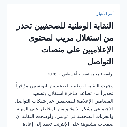
محادثات
أولية
آخر الأخبار
مع
تونس
النقابة الوطنية للصحفيين تحذر
حول
إنشاء
من استغلال مريب لمحتوى
منطقة
تجارة
الإعلاميين على منصات
حرة
التواصل
بواسطة
محمد نعيم
أغسطس 7, 2026
وجهت النقابة الوطنية للصحفيين التونسيين مؤخراً
تحذيراً من تصاعد ظاهرة استغلال وتصعيد
المضامين الإعلامية للصحفيين عبر شبكات التواصل
الاجتماعي بشكل لا يخلو من المخاطر على المهنة
والحريات الصحفية في تونس. وأوضحت النقابة أن
صفحات مشبوهة على الإنترنت تعمد إلى إعادة