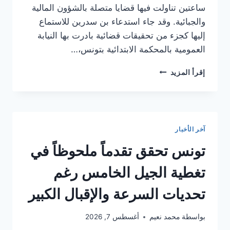
ساعتين تناولت فيها قضايا متصلة بالشؤون المالية
والجبائية. وقد جاء استدعاء بن سدرين للاستماع
إليها كجزء من تحقيقات قضائية بادرت بها النيابة
العمومية بالمحكمة الابتدائية بتونس،…
إبقاء
إقرأ المزيد
سهام
بن
سدرين
في
حالة
آخر الأخبار
سراح
بعد
تونس تحقق تقدماً ملحوظاً في
الاستماع
إليها
تغطية الجيل الخامس رغم
في
قضايا
تحديات السرعة والإقبال الكبير
مالية
بواسطة
محمد نعيم
أغسطس 7, 2026