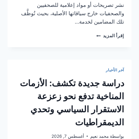
نشر تصريحات أو مواد إعلامية للصحفيين
والصحفيات خارج سياقاتها الأصلية، بحيث تُوظَّف
تلك المضامين لخدمة…
النقابة
إقرأ المزيد
الوطنية
للصحفيين
تحذر
من
استغلال
آخر الأخبار
مريب
لمحتوى
دراسة جديدة تكشف: الأزمات
الإعلاميين
على
المناخية تدفع نحو زعزعة
منصات
التواصل
الاستقرار السياسي وتحدي
الديمقراطيات
بواسطة
محمد نعيم
أغسطس 7, 2026