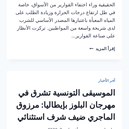
الحقيقية وراء اختفاء القوارير من الأسواق، خاصة
في ظل ارتفاع درجات الحرارة وزيادة الطلب على
المياه المعبأة باعتبارها المصدر الأساسي للشرب
لدى شريحة واسعة من المواطنين. تركزت الأنظار
على صناعة القوارير…
تداعيات
إقرأ المزيد
أزمة
القوارير
البلاستيكية
على
سوق
آخر الأخبار
المياه
المعلبة
الموسيقى التونسية تشرق في
في
تونس
مهرجان البلوز بإيطاليا: مرزوق
خلال
صيف
الماجري ضيف شرف استثنائي
2026