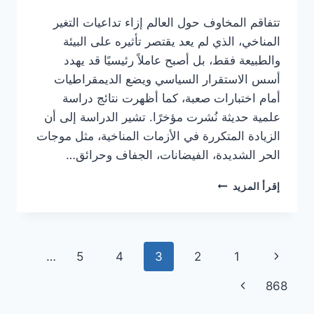
تتفاقم المخاوف حول العالم إزاء تداعيات التغير
المناخي، الذي لم يعد يقتصر تأثيره على البيئة
والطبيعة فقط، بل أصبح عاملاً رئيسيًا قد يهدد
أسس الاستقرار السياسي ويضع الديمقراطيات
أمام اختبارات صعبة، كما أظهرت نتائج دراسة
علمية حديثة نُشرت مؤخرًا. تشير الدراسة إلى أن
الزيادة المتكررة في الأزمات المناخية، مثل موجات
الحر الشديدة، الفيضانات، الجفاف وحرائق…
دراسة
إقرأ المزيد
جديدة
تكشف:
الأزمات
المناخية
تنقل
الصفحة
…
5
4
3
2
1
تدفع
نحو
الصفحة
السابقة
الصفحة
868
زعزعة
الاستقرار
التالية