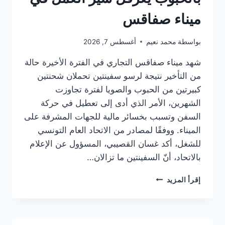
السرعة
والإقبال
ميناء صفاقس
الكبير
بواسطة
محمد نعيم
أغسطس 7, 2026
شهد ميناء صفاقس التجاري في الفترة الأخيرة حالة
من التأخير نتيجة لرسو سفينتين تحملان شحنتين
كبيرتين من الحبوب والصويا لفترة تجاوزت
الشهرين، الأمر الذي أدى إلى تعطيل في حركة
السفن وتسبب بخسائر مالية للجهات المشرفة على
الميناء. ووفقًا لمصادر من الاتحاد العام التونسي
للشغل، أكد غسان القصيبي، المسؤول عن الإعلام
بالاتحاد، أنّ السفينتين ما تزالان…
تكدس
إقرأ المزيد
سفينتين
محملتين
بالحبوب
يعرقل