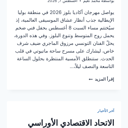
بواسطة
محمد نعيم
أغسطس 7, 2026
يواصل مهرجان أكاديا بلوز 2026 في منطقة بوليا
الإيطالية جذب أنظار عشاق الموسيقى العالمية، إذ
سيُختتم مساء السبت 8 أغسطس بحفل فني ضخم
يحمل روح المتوسط وتنوع البلوز. وفي هذه الدورة،
يحلّ الفنان التونسي مرزوق الماجري ضيف شرف
خاص، ليشارك على مسرح ساحة ماتيوتي في قلب
الحدث. ستنطلق الأمسية المنتظرة بحلول الساعة
التاسعة والنصف ليلاً،…
الموسيقى
إقرأ المزيد
التونسية
تشرق
في
مهرجان
البلوز
آخر الأخبار
بإيطاليا:
مرزوق
الاتحاد الاقتصادي الأوراسي
الماجري